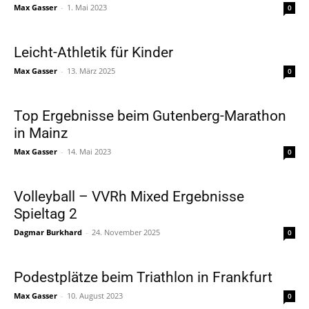
Max Gasser
-
1. Mai 2023
0
Leicht-Athletik für Kinder
Max Gasser
-
13. März 2025
0
Top Ergebnisse beim Gutenberg-Marathon
in Mainz
Max Gasser
-
14. Mai 2023
0
Volleyball – VVRh Mixed Ergebnisse
Spieltag 2
Dagmar Burkhard
-
24. November 2025
0
Podestplätze beim Triathlon in Frankfurt
Max Gasser
-
10. August 2023
0