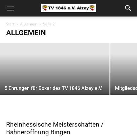
Trainingszeiten
Start
Allgemein
Seite 2
ALLGEMEIN
webstone24
-
26. Juni 2019
5 Ehrungen für Boxer des TV 1846 Alzey e.V.
Mitglieds
Rheinhessische Meisterschaften /
Bahneröffnung Bingen