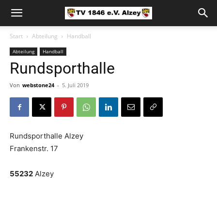
Start
Abteilung
Handball
Abteilung
Handball
Rundsporthalle
Von
webstone24
-
5. Juli 2019
Rundsporthalle Alzey
Frankenstr. 17
55232
Alzey