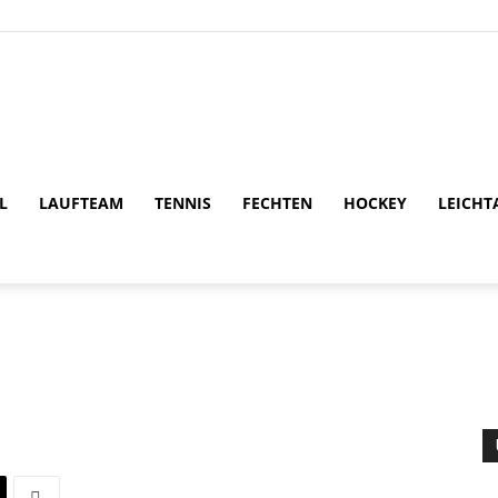
TV
L
LAUFTEAM
TENNIS
FECHTEN
HOCKEY
LEICHT
1846
Alzey