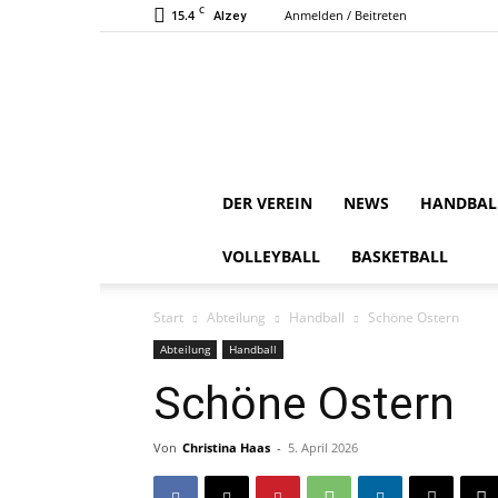
C
15.4
Anmelden / Beitreten
Alzey
DER VEREIN
NEWS
HANDBAL
VOLLEYBALL
BASKETBALL
Start
Abteilung
Handball
Schöne Ostern
Abteilung
Handball
Schöne Ostern
Von
Christina Haas
-
5. April 2026