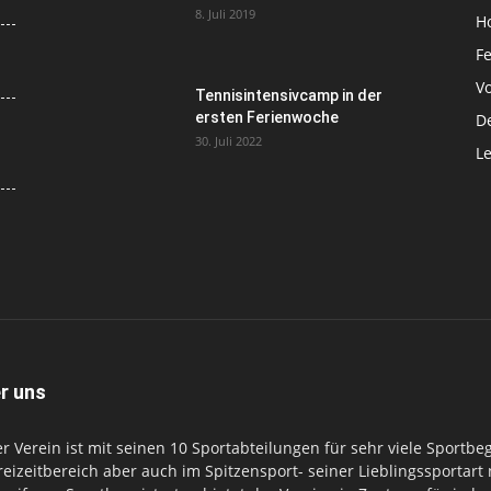
8. Juli 2019
H
F
Vo
Tennisintensivcamp in der
ersten Ferienwoche
D
30. Juli 2022
Le
r uns
r Verein ist mit seinen 10 Sportabteilungen für sehr viele Sportbe
reizeitbereich aber auch im Spitzensport- seiner Lieblingssportart