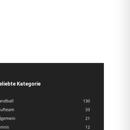
eliebte Kategorie
andball
130
aufteam
33
llgemein
21
ennis
12