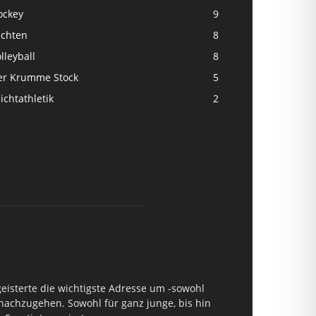
ockey
9
echten
8
lleyball
8
er Krumme Stock
5
ichtathletik
2
geisterte die wichtigste Adresse um -sowohl
 nachzugehen. Sowohl für ganz junge, bis hin