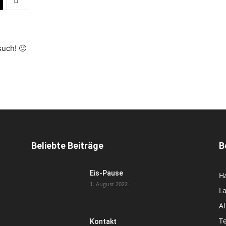
such! 🙂
e.V.
Beliebte Beiträge
B
Eis-Pause
H
1. August 2022
L
A
T
Kontakt