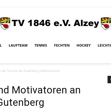
L
LAUFTEAM
TENNIS
FECHTEN
HOCKEY
LEICHT
TV
an der Strecke des Gutenberg Halbmarathon
1846
nd Motivatoren an
 Gutenberg