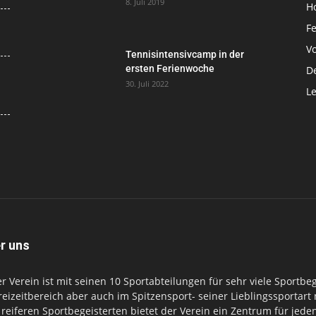
8. Juli 2019
H
F
Vo
Tennisintensivcamp in der
ersten Ferienwoche
D
30. Juli 2022
Le
r uns
r Verein ist mit seinen 10 Sportabteilungen für sehr viele Sportbe
reizeitbereich aber auch im Spitzensport- seiner Lieblingssportart
reiferen Sportbegeisterten bietet der Verein ein Zentrum für jeden