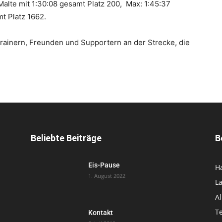
Malte mit 1:30:08 gesamt Platz 200, Max: 1:45:37
t Platz 1662.
Trainern, Freunden und Supportern an der Strecke, die
Beliebte Beiträge
B
Eis-Pause
H
1. August 2022
L
A
T
Kontakt