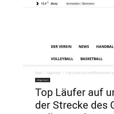
C
15.4
Anmelden / Beitreten
Alzey
DER VEREIN
NEWS
HANDBAL
VOLLEYBALL
BASKETBALL
Start
Allgemein
Top Läufer auf und Motivatoren 
Allgemein
Top Läufer auf u
der Strecke des