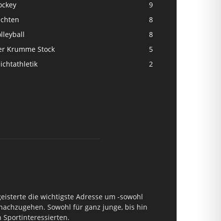
ockey
9
echten
8
lleyball
8
er Krumme Stock
5
ichtathletik
2
geisterte die wichtigste Adresse um -sowohl
 nachzugehen. Sowohl für ganz junge, bis hin
 Sportinteressierten.