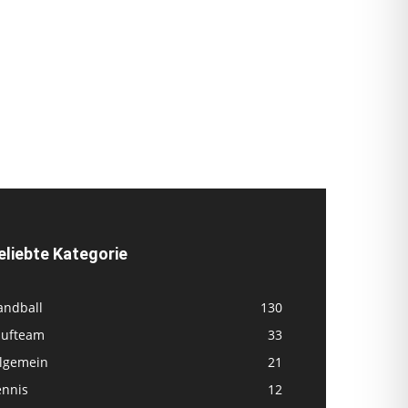
eliebte Kategorie
andball
130
aufteam
33
llgemein
21
ennis
12