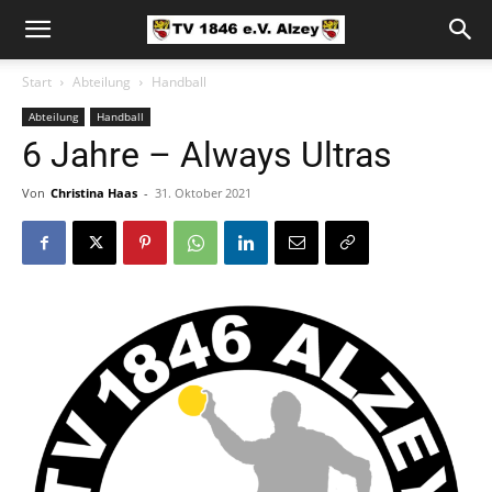
Start
Abteilung
Handball
Abteilung
Handball
6 Jahre – Always Ultras
Von
Christina Haas
-
31. Oktober 2021