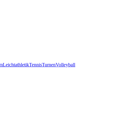
am
Leichtathletik
Tennis
Turnen
Volleyball