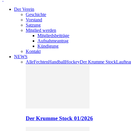
Der Verein
Geschichte
Vorstand
Satzung
Mitglied werden
Mitgliedsbeiträge
Aufnahmeantrag
Kündigung
Kontakt
NEWS
Alle
Fechten
Handball
Hockey
Der Krumme Stock
Laufte
Der Krumme Stock 01/2026