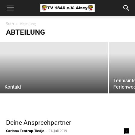
Eis-Pause
Start
Abteilung
ABTEILUNG
Christina Haas
-
1. August 2022
Tennisint
Kontakt
Ferienwo
Deine Ansprechpartner
Corinna Tentrup-Tiedje
-
21. Juli 2019
0