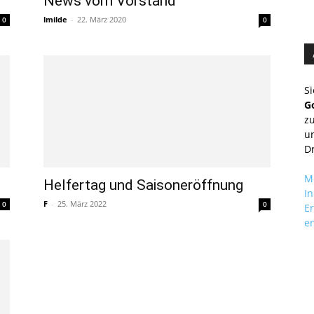
News vom Vorstand
lmilde
-
22. März 2020
0
0
Si
G
zu
un
D
M
1
Helfertag und Saisoneröffnung
In
F
-
25. März 2022
0
0
Er
e