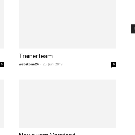
Trainerteam
webstone24
-
25. Juni 2019
0
0