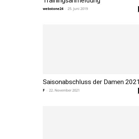
Trainingsanmeldung
webstone24
-
25. Juni 2019
Saisonabschluss der Damen 202
F
-
22. November 2021