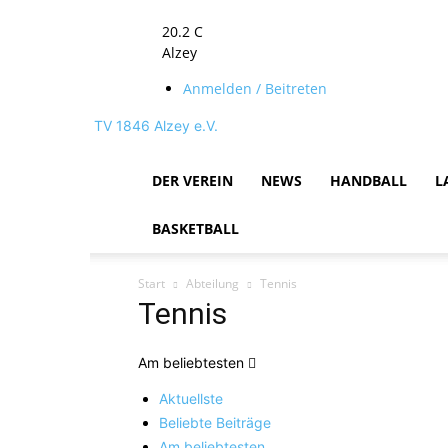
20.2
C
Alzey
Anmelden / Beitreten
TV 1846 Alzey e.V.
DER VEREIN
NEWS
HANDBALL
L
BASKETBALL
Start
Abteilung
Tennis
Tennis
Am beliebtesten
Aktuellste
Beliebte Beiträge
Am beliebtesten